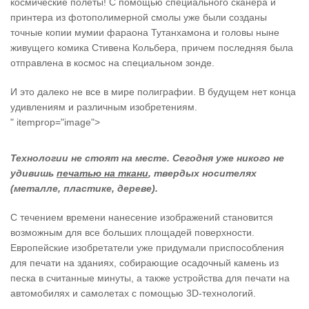
космические полеты! С помощью специального сканера и
принтера из фотополимерной смолы уже были созданы
точные копии мумии фараона Тутанхамона и головы ныне
живущего комика Стивена Кольбера, причем последняя была
отправлена в космос на специальном зонде.
И это далеко не все в мире полиграфии. В будущем нет конца
удивлениям и различным изобретениям.
" itemprop="image">
Технологии не стоят на месте. Сегодня уже никого не
удивишь
печатью на ткани
, твердых носителях
(металле, пластике, дереве).
С течением времени нанесение изображений становится
возможным для все больших площадей поверхности.
Европейские изобретатели уже придумали приспоcобления
для печати на зданиях, собирающие осадочный камень из
песка в считанные минуты, а также устройства для печати на
автомобилях и самолетах с помощью 3D-технологий.