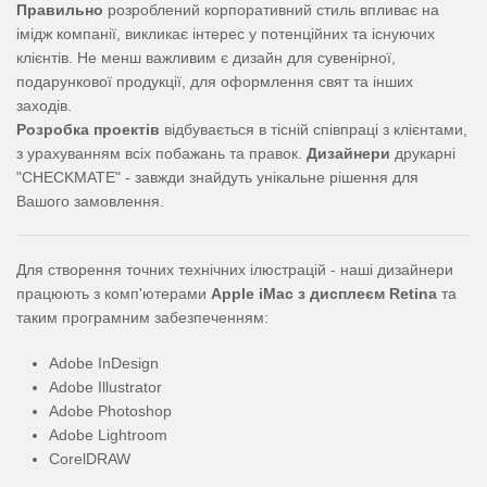
Правильно
розроблений корпоративний стиль впливає на
імідж компанії, викликає інтерес у потенційних та існуючих
клієнтів. Не менш важливим є дизайн для сувенірної,
подарункової продукції, для оформлення свят та інших
заходів.
Розробка проектів
відбувається в тісній співпраці з клієнтами,
з урахуванням всіх побажань та правок.
Дизайнери
друкарні
"CHECKMATE" - завжди знайдуть унікальне рішення для
Вашого замовлення.
Для створення точних технічних ілюстрацій - наші дизайнери
працюють з комп'ютерами
Apple iMac з дисплеєм Retina
та
таким програмним забезпеченням:
Adobe InDesign
Adobe Illustrator
Adobe Photoshop
Adobe Lightroom
CorelDRAW