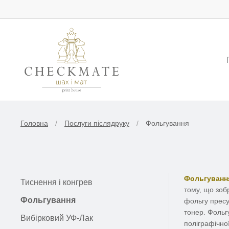
Поліграфія для бізнесу, упако
Головна
/
Послуги післядруку
/
Фольгування
Фольгуванн
Тиснення і конгрев
тому, що зоб
Фольгування
фольгу пресу
тонер. Фольг
Вибірковий УФ-Лак
поліграфічно