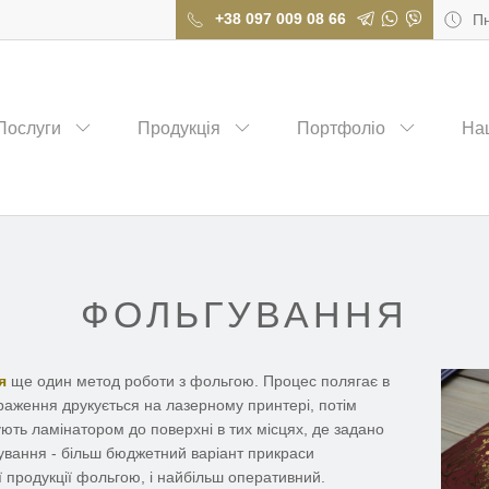
+38 097 009 08 66
Пн
вка, виробництво книг та журналів – друкарський дім CHECKMATE
Послуги
Продукція
Портфоліо
На
ФОЛЬГУВАННЯ
я
ще один метод роботи з фольгою. Процес полягає в
раження друкується на лазерному принтері, потім
ють ламінатором до поверхні в тих місцях, де задано
ування - більш бюджетний варіант прикраси
ї продукції фольгою, і найбільш оперативний.