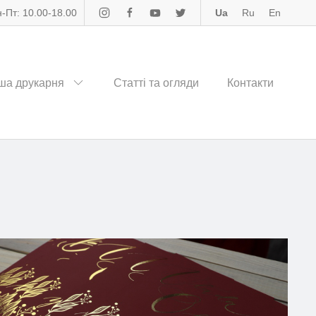
-Пт: 10.00-18.00
Ua
Ru
En
ша друкарня
Статті та огляди
Контакти