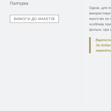
Палітурка
Однак, для п
використовує
якості він не
ВИМОГИ ДО МАКЕТІВ
особливу при
фольги, при 
Вартість
За додат
зверніть