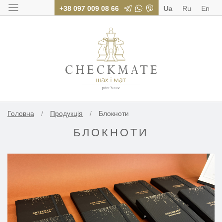
+38 097 009 08 66
Ua
Ru
En
Поліграфія для бі
Головна
/
Продукція
/
Блокноти
БЛОКНОТИ