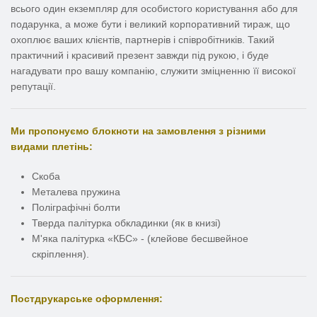
всього один екземпляр для особистого користування або для
подарунка, а може бути і великий корпоративний тираж, що
охоплює ваших клієнтів, партнерів і співробітників. Такий
практичний і красивий презент завжди під рукою, і буде
нагадувати про вашу компанію, служити зміцненню її високої
репутації.
Ми пропонуємо блокноти на замовлення з різними
видами плетінь:
Скоба
Металева пружина
Поліграфічні болти
Тверда палітурка обкладинки (як в книзі)
М'яка палітурка «КБС» - (клейове бесшвейное
скріплення).
Постдрукарське оформлення: