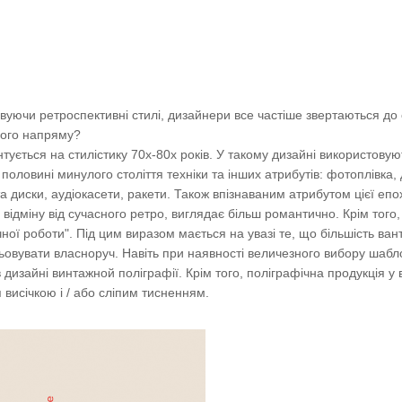
вуючи ретроспективні стилі, дизайнери все частіше звертаються до 
ього напряму?
тується на стилістику 70х-80х років. У такому дизайні використову
 половині минулого століття техніки та інших атрибутів: фотоплівка,
 та диски, аудіокасети, ракети. Також впізнаваним атрибутом цієї епох
 відміну від сучасного ретро, ​​виглядає більш романтично. Крім того
учної роботи". Під цим виразом мається на увазі те, що більшість ва
овувати власноруч. Навіть при наявності величезного вибору шабл
в дизайні винтажной поліграфії. Крім того, поліграфічна продукція у 
висічкою і / або сліпим тисненням.