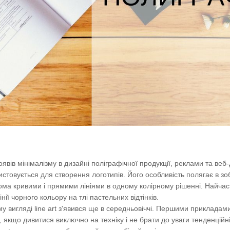
явів мінімалізму в дизайні поліграфічної продукції, реклами та веб
ристовується для створення логотипів. Його особливість полягає в з
кома кривими і прямими лініями в одному колірному рішенні. Найчас
нії чорного кольору на тлі пастельних відтінків.
 вигляді line art з'явився ще в середньовіччі. Першими прикладами
 якщо дивитися виключно на техніку і не брати до уваги тенденційні