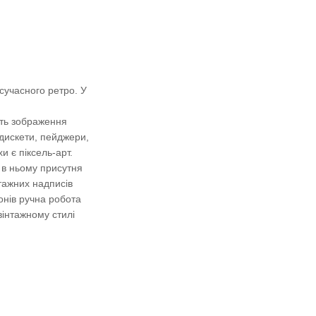
сучасного ретро. У
ють зображення
 дискети, пейджери,
и є піксель-арт.
, в ньому присутня
нтажних надписів
онів ручна робота
вінтажному стилі