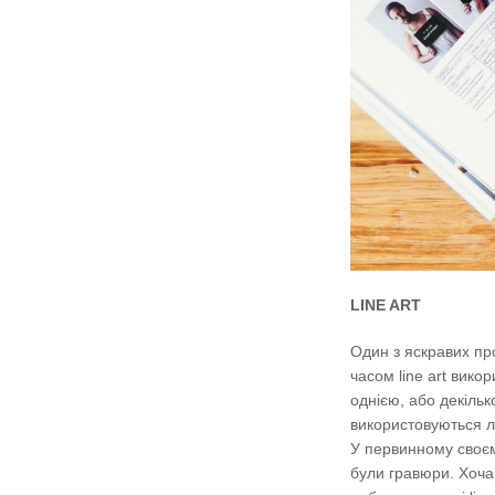
LINE ART
Один з яскравих про
часом line art вико
однією, або декіль
використовуються лі
У первинному своєму
були гравюри. Хоча,