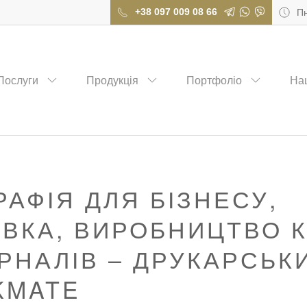
+38 097 009 08 66
Пн
вка, виробництво книг та журналів – друкарський дім CHECKMATE
Послуги
Продукція
Портфоліо
На
РАФІЯ ДЛЯ БІЗНЕСУ,
ВКА, ВИРОБНИЦТВО 
РНАЛІВ – ДРУКАРСЬК
KMATE