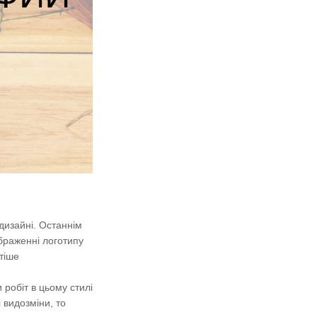
-дизайні. Останнім
ображенні логотипу
тіше
 робіт в цьому стилі
 видозміни, то