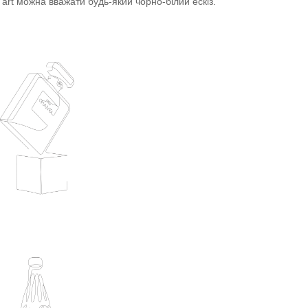
e art можна вважати будь-який чорно-білий ескіз.