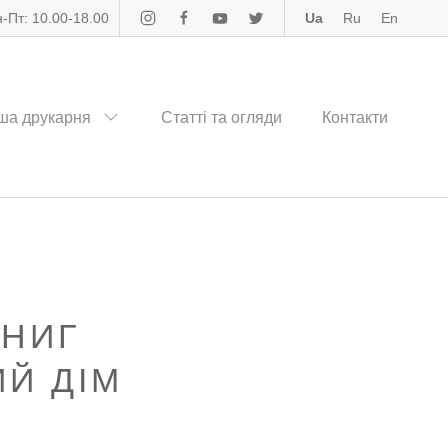
-Пт: 10.00-18.00
Ua
Ru
En
ша друкарня
Статті та огляди
Контакти
КНИГ
ИЙ ДІМ