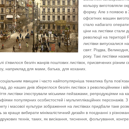
кольору виготовляли ок
форму. Але з появою в 
офсетних машин вигото
стало набагато операт
ціни на листівки стали 
революції на території Р
листівки випускалися н
свят: Різдва, Великодня
року. Такі листівки нази
лі з'явилося безліч жанрів поштових листівок, присвячених різним с
ру, наприклад для мами, батька, для коханих.
 соціальним явищем і часто найпопулярніша тематика була пов'яза
ад, до наших днів збереглося безліч листівок з революційними і ві
ліття листівки ілюстрували міськими пейзажами, репродукціями на к
афіями популярних особистостей і мультиплікаційних персонажів. З
ету і масової культури зображення на листівках придбали таке розм
 за краще вибирати мінімалістичний дизайн в поєднанні з різноман
друкових технік, таких, як висікання, тиснення, фольгування, конгрев