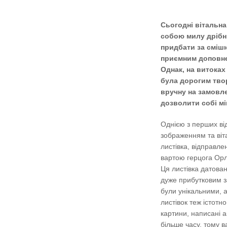
Сьогодні вітальна
собою милу дрібн
придбати за смішн
приємним доповне
Однак, на витоках 
була дорогим тво
вручну на замовле
дозволити собі мі
Однією з перших від
зображенням та віт
листівка, відправлен
вартою герцога Орл
Ця листівка датова
дуже прибутковим з
були унікальними, 
листівок теж істотн
картини, написані а
більше часу, тому в