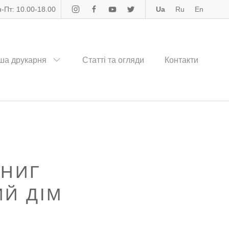
-Пт: 10.00-18.00
Ua
Ru
En
ша друкарня
Статті та огляди
Контакти
КНИГ
ИЙ ДІМ