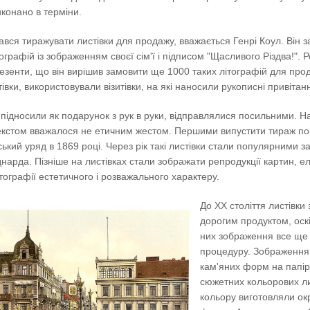
конано в терміни.
вся тиражувати листівки для продажу, вважається Генрі Коул. Він 
ографій із зображенням своєї сім'ї і підписом "Щасливого Різдва!".
езенти, що він вирішив замовити ще 1000 таких літографій для прод
тівки, використовували візитівки, на які наносили рукописні привітан
и підносили як подарунок з рук в руки, відправлялися посильними.
текстом вважалося не етичним жестом. Першими випустити тираж по
ький уряд в 1869 році. Через рік такі листівки стали популярними 
нарда. Пізніше на листівках стали зображати репродукції картин, 
тографії естетичного і розважального характеру.
До ХХ століття листівк
дорогим продуктом, оск
них зображення все ще
процедуру. Зображення
кам'яних форм на папір
сюжетних кольорових ли
кольору виготовляли ок