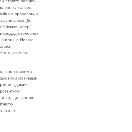
ХХ столітті перших
влення листівок
ивнішим процесом, а
доступнішими. До
осійської імперії
апередодні головних
, а пізніше Нового
валися
вятам, листівки
на з політичними
йськовими мотивами.
артини відомих
 розвитком
аїття, що сьогодні
ітністю
 та інші.