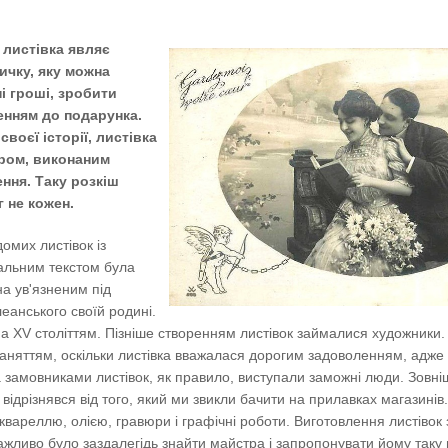
 листівка являє
ичку, яку можна
і гроші, зробити
нням до подарунка.
своєї історії, листівка
ром, виконаним
ння. Таку розкіш
г не кожен.
омих листівок із
альним текстом була
а ​​ув'язненим під
еанського своїй родині.
на XV століттям. Пізніше створенням листівок займалися художники.
аняттям, оскільки листівка вважалася дорогим задоволенням, адже
а замовниками листівок, як правило, виступали заможні люди. Зовні
о відрізнявся від того, який ми звикли бачити на прилавках магазинів
квареллю, олією, гравюри і графічні роботи. Виготовлення листівок
ажливо було заздалегідь знайти майстра і запропонувати йому таку 