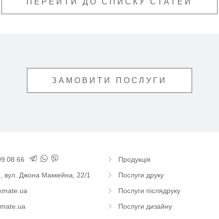
ПЕРЕЙТИ ДО СПИСКУ СТАТЕЙ
ЗАМОВИТИ ПОСЛУГИ
 упаковка, виробництво книг та журналів – друкарський дім CHECKM
09 08 66
Продукція
,
вул. Джона Маккейна, 22/1
Послуги друку
kmate.ua
Послуги післядруку
mate.ua
Послуги дизайну