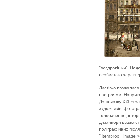
"поздравішки". Нада
особистого характе
Листівка вважалися
настроями. Наприкл
До початку XXI сто
художників, фотогр
телебачення, інтерн
дизайнери вважають
поліграфічних після
" itemprop="image">