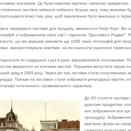
илавках магазинів. Це були невеликі картини, написані аквареллю, 
иготовлення листівок займало набагато більше часу, тому важливо б
апропонувати йому таку ціну, щоб замовлення було виконано в термі
вся тиражувати листівки для продажу, вважається Генрі Коул. Він 
ографій із зображенням своєї сім'ї і підписом "Щасливого Різдва!".
езенти, що він вирішив замовити ще 1000 таких літографій для прод
тівки, використовували візитівки, на які наносили рукописні привітан
и підносили як подарунок з рук в руки, відправлялися посильними.
текстом вважалося не етичним жестом. Першими випустити тираж по
ький уряд в 1869 році. Через рік такі листівки стали популярними 
нарда. Пізніше на листівках стали зображати репродукції картин, 
тографії естетичного і розважального характеру.
До ХХ століття листівк
дорогим продуктом, оск
них зображення все ще
процедуру. Зображення
кам'яних форм на папір
сюжетних кольорових ли