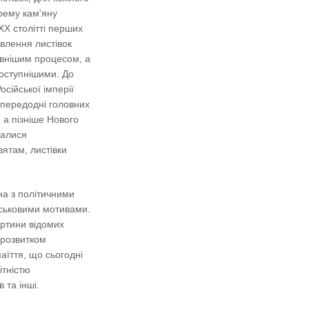
рему кам'яну
ХХ столітті перших
влення листівок
ивнішим процесом, а
доступнішими. До
осійської імперії
апередодні головних
, а пізніше Нового
валися
вятам, листівки
на з політичними
йськовими мотивами.
артини відомих
 розвитком
аїття, що сьогодні
ітністю
 та інші.