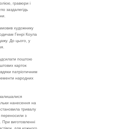
олією, гравюри і
уло заздалегідь
ни.
замовив художнику
 Родичам Генрі Коула
ажу. До цього, у
ня.
 Надсилати поштою
штових карток
завдяки патріотичним
елементи народних
и залишалися
ільки нанесення на
 становила тривалу
 переносили з
. При виготовленні
стівок, для кожного