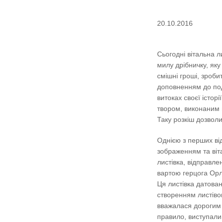
20.10.2016
Сьогодні вітальна л
милу дрібничку, як
смішні гроші, зроб
доповненням до по
витоках своєї історі
твором, виконаним 
Таку розкіш дозволи
Однією з перших від
зображенням та віт
листівка, відправлен
вартою герцога Орл
Ця листівка датован
створенням листіво
вважалася дорогим 
правило, виступали 