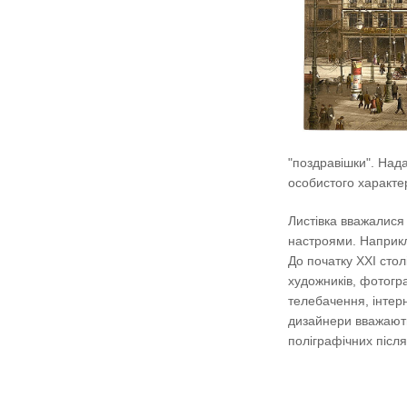
"поздравішки". Нада
особистого характе
Листівка вважалися
настроями. Наприкл
До початку XXI сто
художників, фотогр
телебачення, інтерн
дизайнери вважають
поліграфічних після