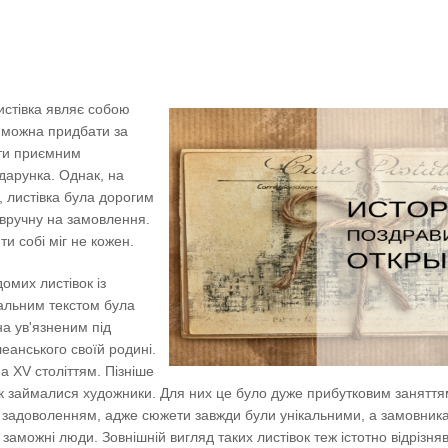
истівка являє собою
у можна придбати за
ити приємним
дарунка. Однак, на
ї, листівка була дорогим
вручну на замовлення.
ти собі міг не кожен.
омих листівок із
альним текстом була
а ​​ув'язненим під
еанського своїй родині.
а XV століттям. Пізніше
к займалися художники. Для них це було дуже прибутковим заняттям,
задоволенням, адже сюжети завжди були унікальними, а замовникам
заможні люди. Зовнішній вигляд таких листівок теж істотно відрізняв