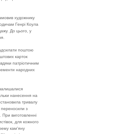
замовив художнику
 Родичам Генрі Коула
ажу. До цього, у
ня.
 Надсилати поштою
штових карток
завдяки патріотичним
елементи народних
и залишалися
ільки нанесення на
 становила тривалу
 переносили з
. При виготовленні
стівок, для кожного
рему кам'яну