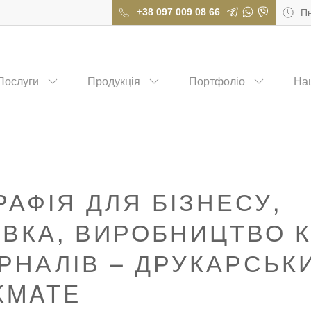
+38 097 009 08 66
Пн
вка, виробництво книг та журналів – друкарський дім CHECKMATE
Послуги
Продукція
Портфоліо
На
РАФІЯ ДЛЯ БІЗНЕСУ,
ВКА, ВИРОБНИЦТВО 
РНАЛІВ – ДРУКАРСЬК
KMATE