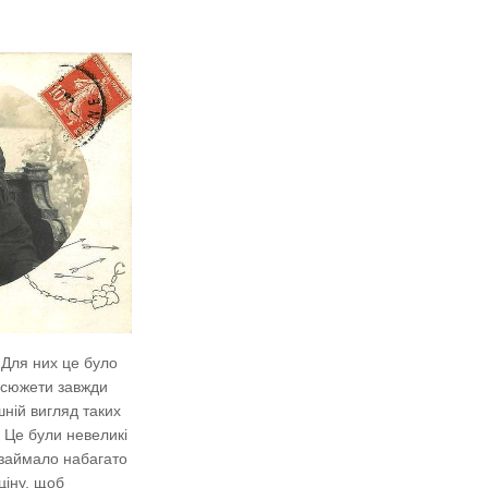
 Для них це було
 сюжети завжди
шній вигляд таких
. Це були невеликі
 займало набагато
ціну, щоб