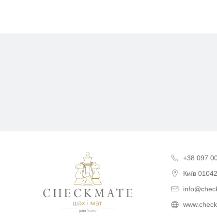
Поліграфія для бізнесу,
+38 097 0
Київ
01042
info@chec
www.check