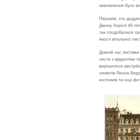
замовлення було ви
Першим, хто додума
Джону Хорслі 40 літ
так сподобалися пр
якості вітальної лис
Довгий час листівк
листи з відкритим 
вирішилося австрійс
сюжетів Леона Берд
костюмів та інші фо