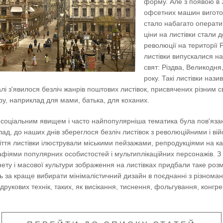
форму. Але з появою в 
офсетних машин вигото
стало набагато операт
ціни на листівки стали 
революції на території Р
листівки випускалися н
свят: Різдва, Великодня
року. Такі листівки нази
лі з'явилося безліч жанрів поштових листівок, присвячених різним с
ру, наприклад для мами, батька, для коханих.
 соціальним явищем і часто найпопулярніша тематика була пов'яза
ад, до наших днів збереглося безліч листівок з революційними і ві
ліття листівки ілюстрували міськими пейзажами, репродукціями на к
афіями популярних особистостей і мультиплікаційних персонажів. З
ету і масової культури зображення на листівках придбали таке розм
 за краще вибирати мінімалістичний дизайн в поєднанні з різноман
друкових технік, таких, як висікання, тиснення, фольгування, конгрев