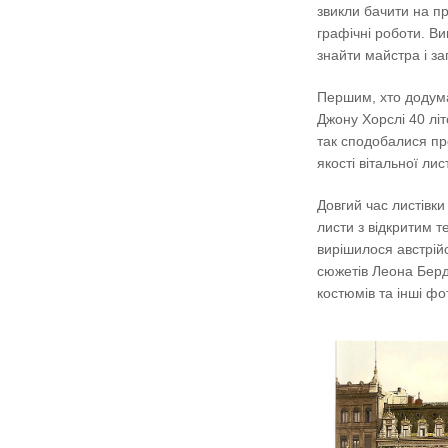
звикли бачити на пр
графічні роботи. В
знайти майстра і з
Першим, хто додума
Джону Хорслі 40 літ
так сподобалися пр
якості вітальної лис
Довгий час листівк
листи з відкритим 
вирішилося австрійс
сюжетів Леона Берд
костюмів та інші фо