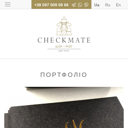
+38 097 009 08 66
Ua
Ru
En
Поліграфія для бі
ПОРТФОЛІО