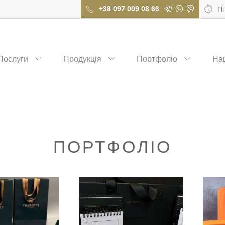
+38 097 009 08 66
Пн
вка, виробництво книг та журналів – друкарський дім CHECKMATE
Послуги
Продукція
Портфоліо
На
ПОРТФОЛІО