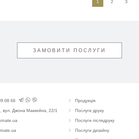
1
2
3
ЗАМОВИТИ ПОСЛУГИ
 упаковка, виробництво книг та журналів – друкарський дім CHECKM
09 08 66
Продукція
,
вул. Джона Маккейна, 22/1
Послуги друку
kmate.ua
Послуги післядруку
mate.ua
Послуги дизайну