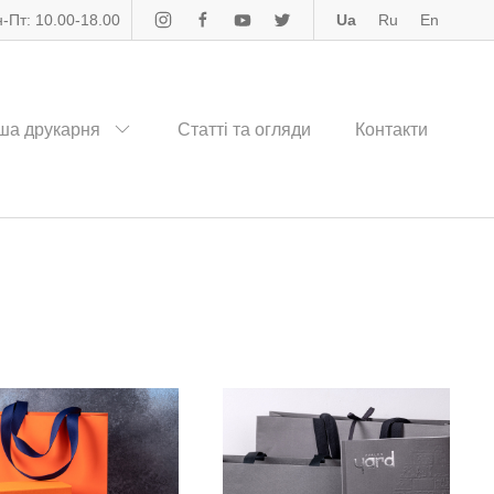
-Пт: 10.00-18.00
Ua
Ru
En
ша друкарня
Статті та огляди
Контакти