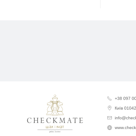
Поліграфія для бізнесу,
+38 097 0
Київ
01042
info@chec
www.check